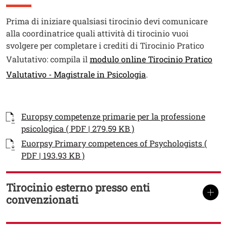
Testo
Prima di iniziare qualsiasi tirocinio devi comunicare
alla coordinatrice quali attività di tirocinio vuoi
svolgere per completare i crediti di Tirocinio Pratico
Valutativo: compila il
modulo online Tirocinio Pratico
Valutativo - Magistrale in Psicologia
.
Documenti
Documento
Europsy competenze primarie per la professione
psicologica ( PDF | 279.59 KB )
Documento
Euorpsy Primary competences of Psychologists (
PDF | 193.93 KB )
Tirocinio esterno presso enti
TITOLO
convenzionati