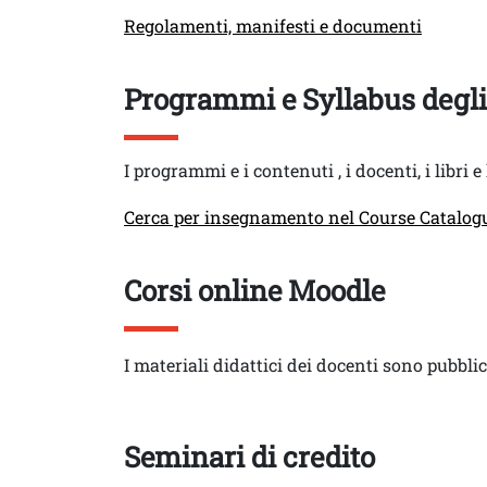
Link
Regolamenti, manifesti e documenti
Titolo
Programmi e Syllabus degl
Testo
I programmi e i contenuti , i docenti, i libri 
Link
Cerca per insegnamento nel Course Catalog
Titolo
Corsi online Moodle
Testo
I materiali didattici dei docenti sono pubblic
Titolo
Seminari di credito