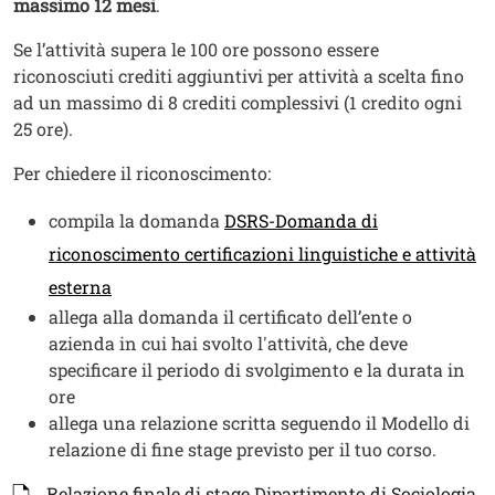
massimo 12 mesi
.
Se l’attività supera le 100 ore possono essere
riconosciuti crediti aggiuntivi per attività a scelta fino
ad un massimo di 8 crediti complessivi (1 credito ogni
25 ore).
Per chiedere il riconoscimento:
compila la domanda
DSRS-Domanda di
riconoscimento certificazioni linguistiche e attività
esterna
allega alla domanda il certificato dell’ente o
azienda in cui hai svolto l'attività, che deve
specificare il periodo di svolgimento e la durata in
ore
allega una relazione scritta seguendo il Modello di
relazione di fine stage previsto per il tuo corso.
Documenti
Documento
Relazione finale di stage Dipartimento di Sociologia