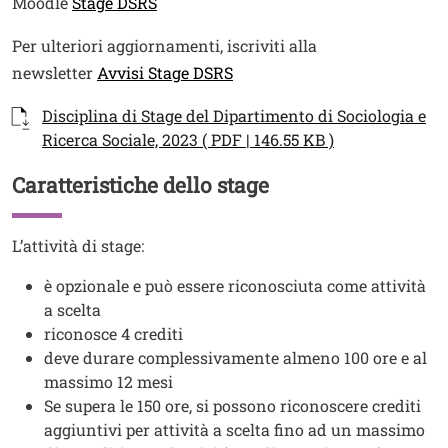
Moodle
Stage DSRS
Per ulteriori aggiornamenti, iscriviti alla
newsletter
Avvisi Stage DSRS
Documenti
Documento
Disciplina di Stage del Dipartimento di Sociologia e
Ricerca Sociale, 2023 ( PDF | 146.55 KB )
Caratteristiche dello stage
Titolo
Testo
L’attività di stage:
è opzionale e può essere riconosciuta come attività
a scelta
riconosce 4 crediti
deve durare complessivamente almeno 100 ore e al
massimo 12 mesi
Se supera le 150 ore, si possono riconoscere crediti
aggiuntivi per attività a scelta fino ad un massimo