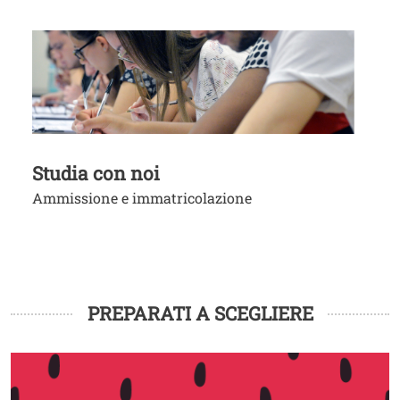
Image
Studia con noi
Ammissione e immatricolazione
PREPARATI A SCEGLIERE
Image
I