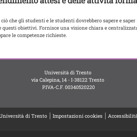
endimento attesi e delle attività forma
ciò che gli studenti e le studenti dovrebbero sapere e saper 
questi obiettivi. Fornisce una visione chiara e centralizzata d
ppare le competenze richieste.
Università di Trento
via Calepina, 14 - I-38122 Trento
P.IVA-C.F. 003​40520220
Università di Trento
Impostazioni cookies
Accessibilit