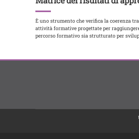
Matrice dei risultati di appr
Testo
È uno strumento che verifica la coerenza tra 
attività formative progettate per raggiungere 
percorso formativo sia strutturato per svilu