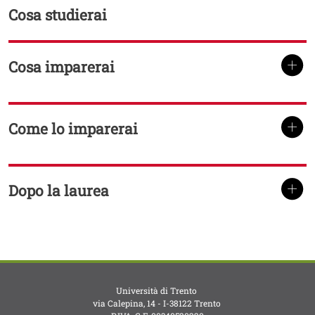
Cosa studierai
Contenuto
Cosa imparerai
TITOLO
Come lo imparerai
TITOLO
Dopo la laurea
TITOLO
Università di Trento
via Calepina, 14 - I-38122 Trento