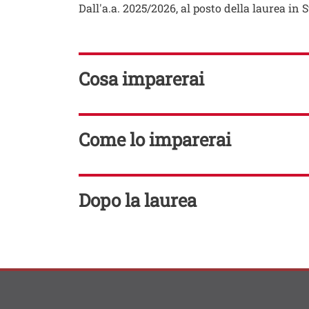
Testo
Dall'a.a. 2025/2026, al posto della laurea in St
TITOLO
Cosa imparerai
TITOLO
Come lo imparerai
TITOLO
Dopo la laurea