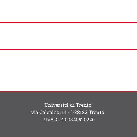
Università di Trento
via Calepina, 14 - I-38122 Trento
P.IVA-C.F. 003​40520220