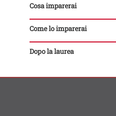
TITOLO
Cosa imparerai
TITOLO
Come lo imparerai
TITOLO
Dopo la laurea