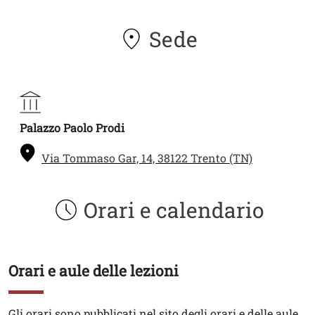
Sede
Palazzo Paolo Prodi
Via Tommaso Gar, 14, 38122 Trento (TN)
Orari e calendario
Orari e aule delle lezioni
Titolo
Testo
Gli orari sono pubblicati nel sito degli orari e delle aule