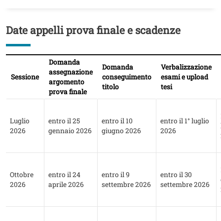
Date appelli prova finale e scadenze
Titolo
Testo
Domanda
Domanda
Verbalizzazione
assegnazione
Sessione
conseguimento
esami e upload
argomento
titolo
tesi
prova finale
Luglio
entro il 25
entro il 10
entro il 1° luglio
2026
gennaio 2026
giugno 2026
2026
Ottobre
entro il 24
entro il 9
entro il 30
2026
aprile 2026
settembre 2026
settembre 2026