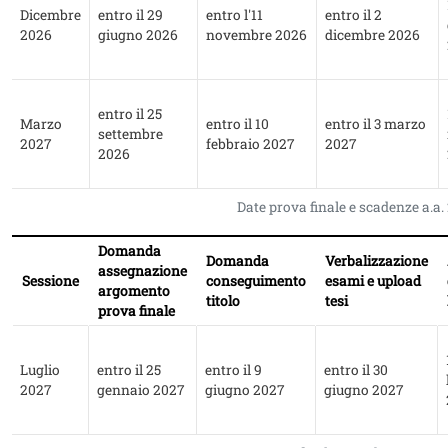
Dicembre
entro il 29
entro l'11
entro il 2
2026
giugno 2026
novembre 2026
dicembre 2026
entro il 25
Marzo
entro il 10
entro il 3 marzo
settembre
2027
febbraio 2027
2027
2026
Date prova finale e scadenze a.a
Domanda
Domanda
Verbalizzazione
assegnazione
Sessione
conseguimento
esami e upload
argomento
titolo
tesi
prova finale
Luglio
entro il 25
entro il 9
entro il 30
2027
gennaio 2027
giugno 2027
giugno 2027