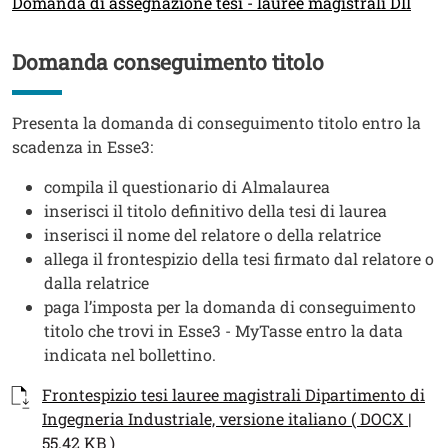
Domanda di assegnazione tesi - lauree magistrali DII
Domanda conseguimento titolo
Titolo
Testo
Presenta la domanda di conseguimento titolo entro la
scadenza in Esse3:
compila il questionario di Almalaurea
inserisci il titolo definitivo della tesi di laurea
inserisci il nome del relatore o della relatrice
allega il frontespizio della tesi firmato dal relatore o
dalla relatrice
paga l’imposta per la domanda di conseguimento
titolo che trovi in Esse3 - MyTasse entro la data
indicata nel bollettino.
Documenti
Documento
Frontespizio tesi lauree magistrali Dipartimento di
Ingegneria Industriale, versione italiano ( DOCX |
55.42 KB )