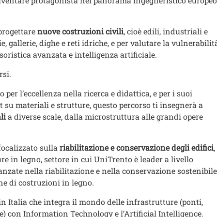
 diventare protagonista nel panorama ingegneristico europeo
progettare
nuove costruzioni civili
, cioè edili, industriali e
e, gallerie, dighe e reti idriche, e per valutare la vulnerabilit
oristica avanzata e intelligenza artificiale.
rsi.
per l’eccellenza nella ricerca e didattica, e per i suoi
t su materiali e strutture, questo percorso ti insegnerà a
ali
a diverse scale, dalla microstruttura alle grandi opere
 focalizzato sulla
riabilitazione e conservazione degli edifici
,
re in legno, settore in cui UniTrento è leader a livello
nzate nella riabilitazione e nella conservazione sostenibile
ne di costruzioni in legno.
 in Italia che integra il mondo delle infrastrutture (ponti,
che) con Information Technology e l’Artificial Intelligence.