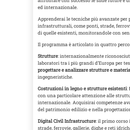
affrontare con successo le sfide future e
ed internazionale.
Apprenderai le tecniche più avanzate per 
infrastrutturali, come ponti, strade, ferrovi
di quelle esistenti, monitorandole con sens
Il programma è articolato in quattro perco
Strutture
: internazionalmente riconosciuto 
laboratori tra i più grandi d’Europa per tes
progettare e analizzare strutture e materi
ingegneristiche.
Costruzioni in legno e strutture esistenti
:
con una particolare attenzione alle struttu
internazionale. Acquisirai competenze ava
del patrimonio edilizio e nella progettazio
Digital Civil Infrastructure
: il primo corso
strade, ferrovie, gallerie, dighe e reti idri