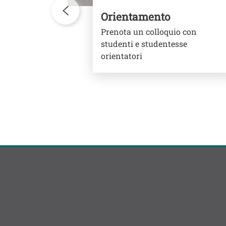
vole e
Orientamento
ali dove
Prenota un colloquio con
studio, in
studenti e studentesse
e della
orientatori