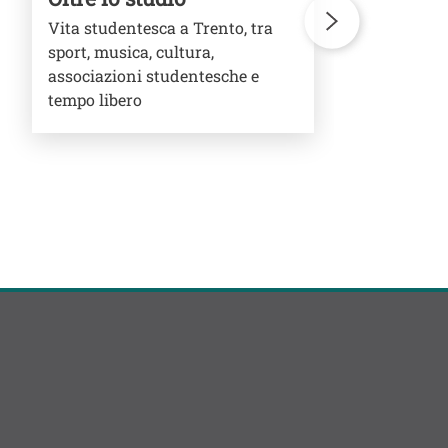
Vita studentesca a Trento, tra
Una
sport, musica, cultura,
pie
associazioni studentesche e
tra
tempo libero
una
citt