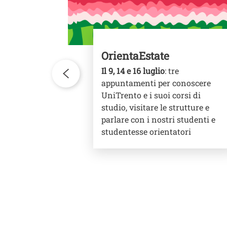
OrientaEstate
ole e
Il 9, 14 e 16 luglio
: tre
ali dove
appuntamenti per conoscere
studio, in
UniTrento e i suoi corsi di
e della
studio, visitare le strutture e
parlare con i nostri studenti e
studentesse orientatori