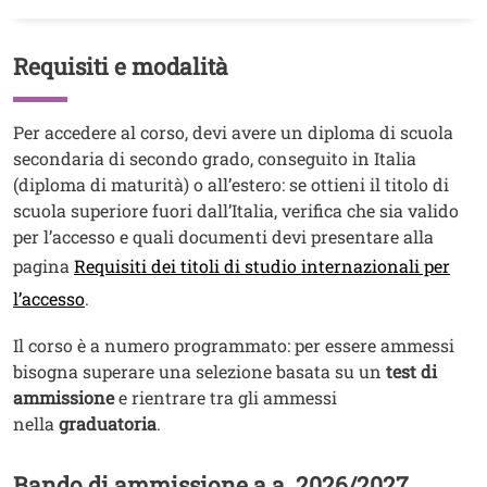
Requisiti e modalità
Titolo
Testo
Per accedere al corso, devi avere un diploma di scuola
secondaria di secondo grado, conseguito in Italia
(diploma di maturità) o all’estero: se ottieni il titolo di
scuola superiore fuori dall’Italia, verifica che sia valido
per l’accesso e quali documenti devi presentare alla
pagina
Requisiti dei titoli di studio internazionali per
l’accesso
.
Il corso è a numero programmato: per essere ammessi
bisogna superare una selezione basata su un
test di
ammissione
e rientrare tra gli ammessi
nella
graduatoria
.
Bando di ammissione a.a. 2026/2027
Titolo