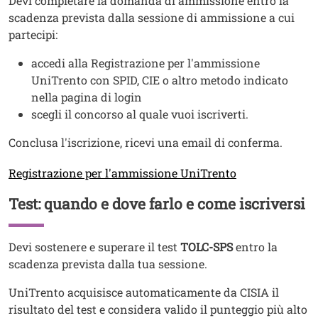
Devi completare la domanda di ammissione entro la
scadenza prevista dalla sessione di ammissione a cui
partecipi:
accedi alla Registrazione per l'ammissione
UniTrento con SPID, CIE o altro metodo indicato
nella pagina di login
scegli il concorso al quale vuoi iscriverti.
Conclusa l'iscrizione, ricevi una email di conferma.
Link
Registrazione per l'ammissione UniTrento
Test: quando e dove farlo e come iscriversi
Titolo
Testo
Devi sostenere e superare il test
TOLC-SPS
entro la
scadenza prevista dalla tua sessione.
UniTrento acquisisce automaticamente da CISIA il
risultato del test e considera valido il punteggio più alto