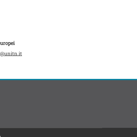
uropei
n@unitn.it
à