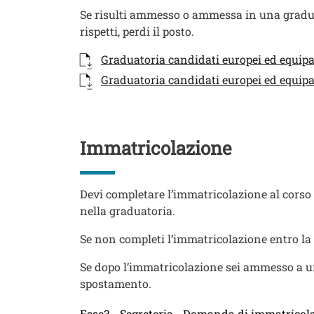
Se risulti ammesso o ammessa in una graduato
rispetti, perdi il posto.
Documenti
Documento
Graduatoria candidati europei ed equipa
Documento
Graduatoria candidati europei ed equipar
Titolo
Immatricolazione
Testo
Devi completare l’immatricolazione al corso
nella graduatoria.
Se non completi l’immatricolazione entro la 
Se dopo l’immatricolazione sei ammesso a un
spostamento.
Esse3 - Segreteria - Domanda di immatricol