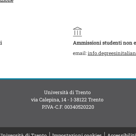
i
Ammissioni studenti non e
email:
info.degreesinitalia
Università di Trento
via Calepina, 14 - I-38122 Trento
P.IVA-C.F. 003​40520220
Università di Trento
Impostazioni cookies
Accessibilit