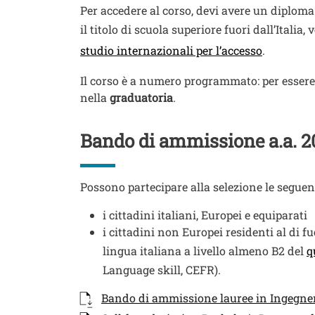
Testo
Per accedere al corso, devi avere un diploma 
il titolo di scuola superiore fuori dall’Italia
studio internazionali per l’accesso
.
Il corso è a numero programmato: per esser
nella
graduatoria
.
Titolo
Bando di ammissione a.a. 
Testo
Possono partecipare alla selezione le seguent
i cittadini italiani, Europei e equiparati
i cittadini non Europei residenti al di f
lingua italiana a livello almeno B2 del
q
Language skill, CEFR).
Documenti
Documento
Bando di ammissione lauree in Ingegneria 