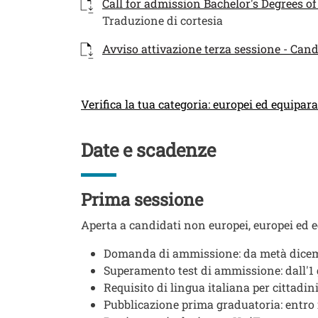
Documento
Call for admission Bachelor's Degrees of
Traduzione di cortesia
Documento
Avviso attivazione terza sessione - Cand
Link
Verifica la tua categoria: europei ed equipara
Titolo
Date e scadenze
Testo
Prima sessione
Aperta a candidati non europei, europei ed 
Domanda di ammissione: da metà dicemb
Superamento test di ammissione: dall'1
Requisito di lingua italiana per cittadi
Pubblicazione prima graduatoria: entro i