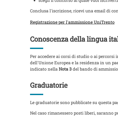
scegli il concorso al quale vuoi iscriverti
Conclusa l'iscrizione, ricevi una email di c
Link
Registrazione per l'ammissione UniTrento
Titolo
Conoscenza della lingua ita
Testo
Per accedere ai corsi di studio o ai percorsi 
dell'Unione Europea e la residenza in un pae
indicato nella
Nota 3
del bando di ammissio
Titolo
Graduatorie
Testo
Le graduatorie sono pubblicate su questa pa
Nel caso rimanessero posti liberi, saranno pu