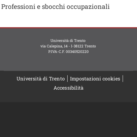
Professioni e sbocchi occupazionali
Contenuto
Università di Trento
via Calepina, 14 - I-38122 Trento
P.IVA-C.F. 003​40520220
Università di Trento
Impostazioni cookies
Accessibilità